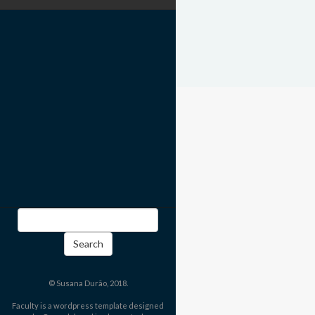
Search
for:
© Susana Durão, 2018.
Faculty is a wordpress template designed