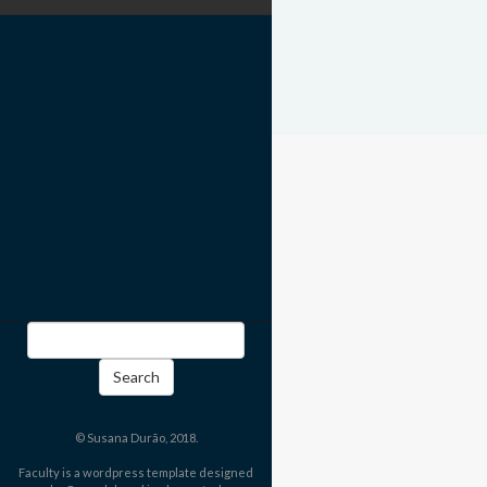
Search
for:
© Susana Durão, 2018.
Faculty is a wordpress template designed