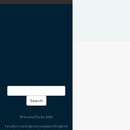
Search
for:
© Susana Durão, 2018.
Faculty is a wordpress template designed