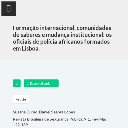
Formação internacional, comunidades
de saberes e mudança institucional: os
oficiais de polícia africanos formados
em Lisboa.
Susana Durão
anthropologist
External Link
PUBLICATIONS
PROJECTS
Article
Susana Durão, Daniel Seabra Lopes
TEACHING
Revista Brasileira de Segurança Pública, 9-1, Fev-Mar:
122-139.
FOLLOW ME