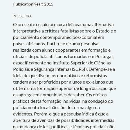
Publication year: 2015
Resumo
O presente ensaio procura delinear uma alternativa
interpretativa a críticas fatalistas sobre o Estado e o
policiamento contemporâneo pós-colonial em
países africanos. Partiu-se de uma pesquisa
realizada com alunos cooperantes em formação e
Search
oficiais de polícia africanos formados em Portugal,
for:
especificamente no Instituto Superior de Ciências
Policiais e Segurança Interna (ISCPSI). Defende-se a
ideia de que discursos normativos e reformistas
© Susana Durão, 2018.
tendem a ser proferidos por alunos e ex-alunos que
obtêm uma formação superior de longa duração que
Faculty is a wordpress template designed
os agrega em comunidades de saber. Os efeitos
by Owwwlab and implemented
by
Carlos Vieira Reis
.
práticos desta formação individual na condução do
policiamento local não são de forma alguma
This website was made with
resources from the project
evidentes. Porém, o que a pesquisa indica é que a
"Policing and Urban Imagination:
abertura de avenidas de possibilidades intermédias
New security formats in southern
na mudança de leis, políticas e técnicas policiais não
cities" (FAPESP: 2014/199895)