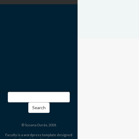
Search
for:
© Susana Durão, 2018.
Faculty is a wordpress template designed