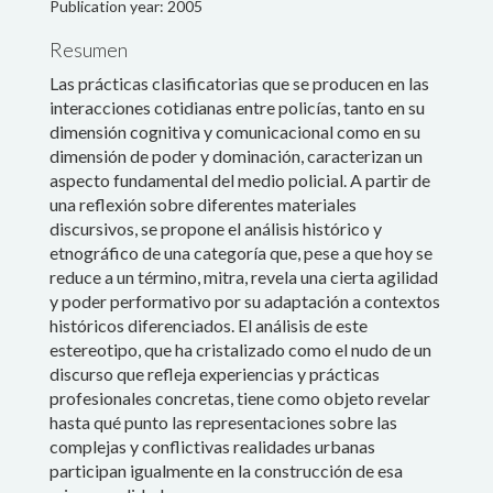
Publication year: 2005
Resumen
Las prácticas clasificatorias que se producen en las
interacciones cotidianas entre policías, tanto en su
dimensión cognitiva y comunicacional como en su
dimensión de poder y dominación, caracterizan un
aspecto fundamental del medio policial. A partir de
Search
una reflexión sobre diferentes materiales
for:
discursivos, se propone el análisis histórico y
etnográfico de una categoría que, pese a que hoy se
reduce a un término, mitra, revela una cierta agilidad
y poder performativo por su adaptación a contextos
© Susana Durão, 2018.
históricos diferenciados. El análisis de este
Faculty is a wordpress template designed
estereotipo, que ha cristalizado como el nudo de un
by Owwwlab and implemented
discurso que refleja experiencias y prácticas
by
Carlos Vieira Reis
.
profesionales concretas, tiene como objeto revelar
This website was made with
hasta qué punto las representaciones sobre las
resources from the project
complejas y conflictivas realidades urbanas
"Policing and Urban Imagination:
New security formats in southern
participan igualmente en la construcción de esa
cities" (FAPESP: 2014/199895)