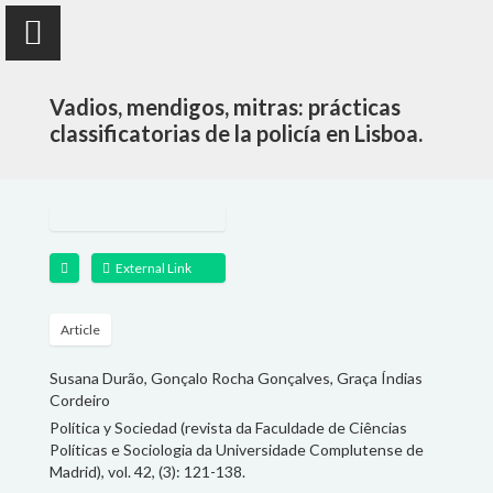
Vadios, mendigos, mitras: prácticas
classificatorias de la policía en Lisboa.
Susana Durão
anthropologist
External Link
PUBLICATIONS
Article
Susana Durão, Gonçalo Rocha Gonçalves, Graça Índias
PROJECTS
Cordeiro
Política y Sociedad (revista da Faculdade de Ciências
TEACHING
Políticas e Sociologia da Universidade Complutense de
Madrid), vol. 42, (3): 121-138.
FOLLOW ME